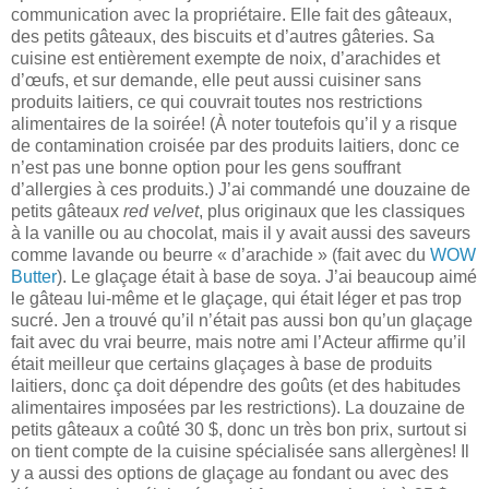
communication avec la propriétaire. Elle fait des gâteaux,
des petits gâteaux, des biscuits et d’autres gâteries. Sa
cuisine est entièrement exempte de noix, d’arachides et
d’œufs, et sur demande, elle peut aussi cuisiner sans
produits laitiers, ce qui couvrait toutes nos restrictions
alimentaires de la soirée! (À noter toutefois qu’il y a risque
de contamination croisée par des produits laitiers, donc ce
n’est pas une bonne option pour les gens souffrant
d’allergies à ces produits.) J’ai commandé une douzaine de
petits gâteaux
red velvet
, plus originaux que les classiques
à la vanille ou au chocolat, mais il y avait aussi des saveurs
comme lavande ou beurre « d’arachide » (fait avec du
WOW
Butter
). Le glaçage était à base de soya. J’ai beaucoup aimé
le gâteau lui-même et le glaçage, qui était léger et pas trop
sucré. Jen a trouvé qu’il n’était pas aussi bon qu’un glaçage
fait avec du vrai beurre, mais notre ami l’Acteur affirme qu’il
était meilleur que certains glaçages à base de produits
laitiers, donc ça doit dépendre des goûts (et des habitudes
alimentaires imposées par les restrictions). La douzaine de
petits gâteaux a coûté 30 $, donc un très bon prix, surtout si
on tient compte de la cuisine spécialisée sans allergènes! Il
y a aussi des options de glaçage au fondant ou avec des