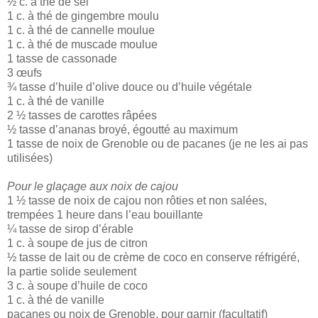
½ c. à thé de sel
1 c. à thé de gingembre moulu
1 c. à thé de cannelle moulue
1 c. à thé de muscade moulue
1 tasse de cassonade
3 œufs
¾ tasse d’huile d’olive douce ou d’huile végétale
1 c. à thé de vanille
2 ½ tasses de carottes râpées
½ tasse d’ananas broyé, égoutté au maximum
1 tasse de noix de Grenoble ou de pacanes (je ne les ai pas
utilisées)
Pour le glaçage aux noix de cajou
1 ½ tasse de noix de cajou non rôties et non salées,
trempées 1 heure dans l’eau bouillante
¼ tasse de sirop d’érable
1 c. à soupe de jus de citron
½ tasse de lait ou de crème de coco en conserve réfrigéré,
la partie solide seulement
3 c. à soupe d’huile de coco
1 c. à thé de vanille
pacanes ou noix de Grenoble, pour garnir (facultatif)