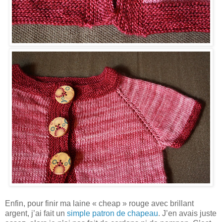
Enfin, pour finir ma laine « cheap » rouge avec brillant
argent, j’ai fait un
simple patron de chapeau
. J’en avais juste