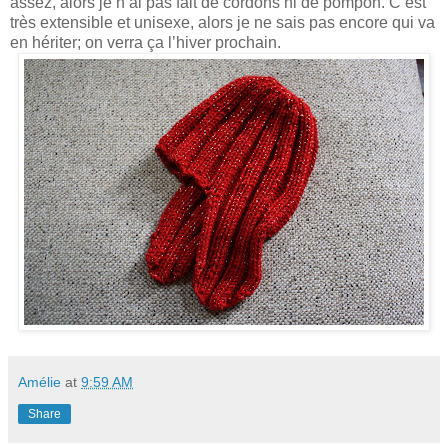
assez, alors je n’ai pas fait de cordons ni de pompon. C’est
très extensible et unisexe, alors je ne sais pas encore qui va
en hériter; on verra ça l’hiver prochain.
Amélie
at
9:59 AM
Share