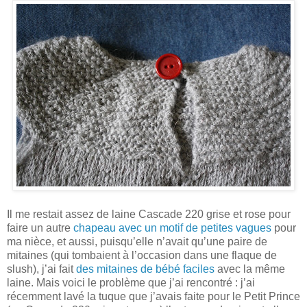
Il me restait assez de laine Cascade 220 grise et rose pour
faire un autre
chapeau avec un motif de petites vagues
pour
ma nièce, et aussi, puisqu’elle n’avait qu’une paire de
mitaines (qui tombaient à l’occasion dans une flaque de
slush), j’ai fait
des mitaines de bébé faciles
avec la même
laine. Mais voici le problème que j’ai rencontré : j’ai
récemment lavé la tuque que j’avais faite pour le Petit Prince